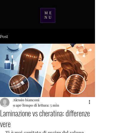
ME
NU
Post
Alessio bianconi
9 apr
Tempo di lettura: 5 min
Laminazione vs cheratina: differenze
vere
Ti è mai capitato di uscire dal salone 