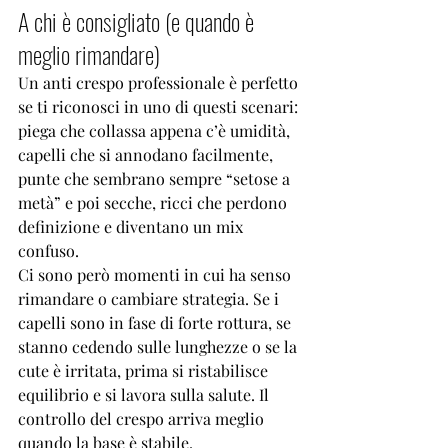
A chi è consigliato (e quando è 
meglio rimandare)
Un anti crespo professionale è perfetto 
se ti riconosci in uno di questi scenari: 
piega che collassa appena c’è umidità, 
capelli che si annodano facilmente, 
punte che sembrano sempre “setose a 
metà” e poi secche, ricci che perdono 
definizione e diventano un mix 
confuso.
Ci sono però momenti in cui ha senso 
rimandare o cambiare strategia. Se i 
capelli sono in fase di forte rottura, se 
stanno cedendo sulle lunghezze o se la 
cute è irritata, prima si ristabilisce 
equilibrio e si lavora sulla salute. Il 
controllo del crespo arriva meglio 
quando la base è stabile.