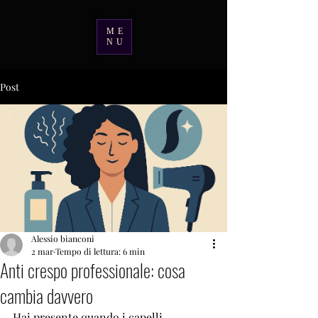
ME
NU
Post
Alessio bianconi
2 mar
Tempo di lettura: 6 min
Anti crespo professionale: cosa
cambia davvero
Hai presente quando i capelli 