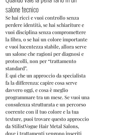
salone tecnico
Se hai ricci e vuoi controllo senza 
perdere identità, se hai schiariture e 
vuoi disciplina senza compromettere 
la fibra, o se hai un colore importante 
e vuoi lucentezza stabile, allora serve 
un salone che ragioni per diagnosi e 
protocolli, non per “trattamento 
standard”.
È qui che un approccio da specialista 
fa la differenza: capire cosa serve 
davvero oggi, e cosa è meglio 
programmare tra un mese. Se vuoi una 
consulenza strutturata e un percorso 
coerente con il tuo colore e la tua 
texture, puoi trovare questo approccio 
da 
StilistVogue Hair Metal Salons
, 
dove i trattamenti vengono inseriti 