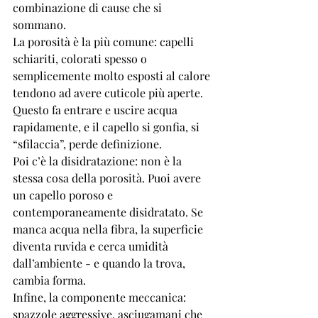
combinazione di cause che si 
sommano.
La porosità è la più comune: capelli 
schiariti, colorati spesso o 
semplicemente molto esposti al calore 
tendono ad avere cuticole più aperte. 
Questo fa entrare e uscire acqua 
rapidamente, e il capello si gonfia, si 
“sfilaccia”, perde definizione.
Poi c’è la disidratazione: non è la 
stessa cosa della porosità. Puoi avere 
un capello poroso e 
contemporaneamente disidratato. Se 
manca acqua nella fibra, la superficie 
diventa ruvida e cerca umidità 
dall’ambiente - e quando la trova, 
cambia forma.
Infine, la componente meccanica: 
spazzole aggressive, asciugamani che 