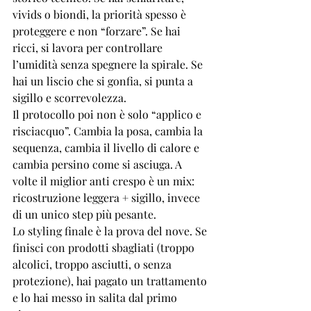
vivids o 
biondi
, la priorità spesso è 
proteggere e non “forzare”. Se hai 
ricci, si lavora per controllare 
l’umidità senza spegnere la spirale. Se 
hai un liscio che si gonfia, si punta a 
sigillo e scorrevolezza.
Il protocollo poi non è solo “applico e 
risciacquo”. Cambia la posa, cambia la 
sequenza, cambia il livello di calore e 
cambia persino come si asciuga. A 
volte il miglior anti crespo è un mix: 
ricostruzione leggera + sigillo, invece 
di un unico step più pesante.
Lo styling finale è la prova del nove. Se 
finisci con prodotti sbagliati (troppo 
alcolici, troppo asciutti, o senza 
protezione), hai pagato un trattamento 
e lo hai messo in salita dal primo 