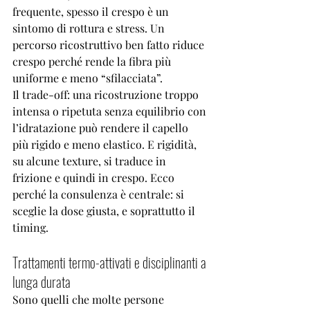
frequente, spesso il crespo è un 
sintomo di rottura e stress. Un 
percorso ricostruttivo ben fatto riduce 
crespo perché rende la fibra più 
uniforme e meno “sfilacciata”.
Il trade-off: una ricostruzione troppo 
intensa o ripetuta senza equilibrio con 
l’idratazione può rendere il capello 
più rigido e meno elastico. E rigidità, 
su alcune texture, si traduce in 
frizione e quindi in crespo. Ecco 
perché la consulenza è centrale: si 
sceglie la dose giusta, e soprattutto il 
timing.
Trattamenti termo-attivati e disciplinanti a 
lunga durata
Sono quelli che molte persone 