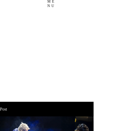
ME
NU
Post