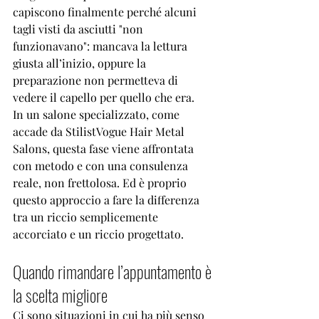
capiscono finalmente perché alcuni 
tagli visti da asciutti "non 
funzionavano": mancava la lettura 
giusta all’inizio, oppure la 
preparazione non permetteva di 
vedere il capello per quello che era.
In un 
salone specializzato
, come 
accade da StilistVogue Hair Metal 
Salons, questa fase viene affrontata 
con metodo e con una consulenza 
reale, non frettolosa. Ed è proprio 
questo approccio a fare la differenza 
tra un riccio semplicemente 
accorciato e un riccio progettato.
Quando rimandare l’appuntamento è 
la scelta migliore
Ci sono situazioni in cui ha più senso 