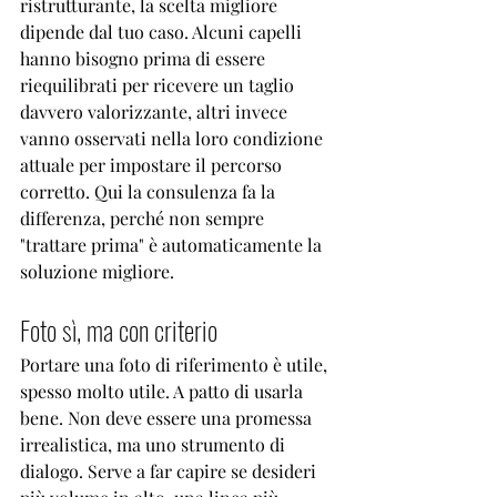
ristrutturante, la scelta migliore 

dipende dal tuo caso. Alcuni capelli 
hanno bisogno prima di essere 
riequilibrati per ricevere un taglio 
davvero valorizzante, altri invece 
vanno osservati nella loro condizione 
attuale per impostare il percorso 
corretto. Qui la consulenza fa la 
differenza, perché non sempre 
"trattare prima" è automaticamente la 
soluzione migliore.
Foto sì, ma con criterio
Portare una foto di riferimento è utile, 
spesso molto utile. A patto di usarla 
bene. Non deve essere una promessa 
irrealistica, ma uno strumento di 
dialogo. Serve a far capire se desideri 