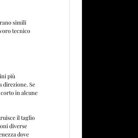
rano simili 
avoro tecnico 
ini più 
a direzione. Se 
 corto in alcune 
uisce il taglio 
oni diverse 
ienezza dove 