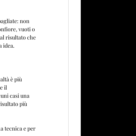
agliate: non 
nfiore, vuoti o 
al risultato che 
a idea.
altà è più 
 il 
uni casi una 
sultato più 
a tecnica e per 