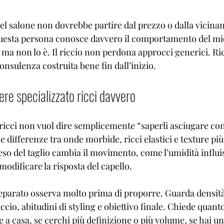
del salone non dovrebbe partire dal prezzo o dalla vicina
uesta persona conosce davvero il comportamento del mio
ma non lo è. Il riccio non perdona approcci generici. Ric
nsulenza costruita bene fin dall’inizio.
ere specializzato ricci davvero
ricci non vuol dire semplicemente “saperli asciugare con i
e differenze tra onde morbide, ricci elastici e texture pi
eso del taglio cambia il movimento, come l’umidità influi
modificare la risposta del capello.
eparato osserva molto prima di proporre. Guarda densità,
ccio, abitudini di styling e obiettivo finale. Chiede quan
e a casa, se cerchi più definizione o più volume, se hai un