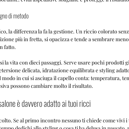
sogno di metodo
co, la differenza la fa la gestione. 
Un riccio colorato
 senz
izione più in fretta, si opacizza e tende a sembrare men
n fatto.
 la vita con dieci passaggi. Serve usare pochi prodotti gi
tersione delicata, idratazione equilibrata e styling adatto
l modo in cui si asciuga il capello conta: temperatura, te
iva possono cambiare molto il risultato.
salone è davvero adatto ai tuoi ricci
colto. Se al primo incontro nessuno ti chiede come vivi i t
empo dedichi allo styling o cosa ti ha delusa in passato,