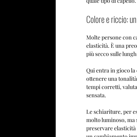
quale tipo di capello
Colore e riccio: un
Molte persone con cap
elasticità. È una pre
più secco sulle lungh
Qui entra in gioco la
ottenere una tonalità 
tempi corretti, valut
sensata.
Le schiariture
, per e
molto luminoso, ma se
preservare elasticit
un cambiamento import