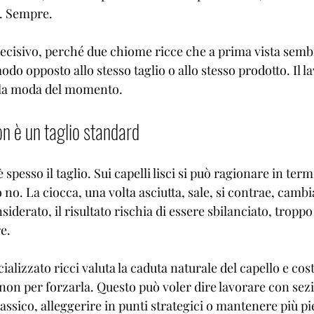
a. Sempre.
ecisivo, perché due chiome ricce che a prima vista semb
do opposto allo stesso taglio o allo stesso prodotto. Il l
alla moda del momento.
non è un taglio standard
è spesso il taglio. Sui capelli lisci si può ragionare in term
o no. La ciocca, una volta asciutta, sale, si contrae, cambi
iderato, il risultato rischia di essere sbilanciato, troppo
e.
lizzato ricci valuta la caduta naturale del capello e costr
on per forzarla. Questo può voler dire lavorare con sezi
classico, alleggerire in punti strategici o mantenere più p