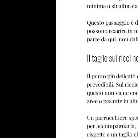
minima o strutturat
Questo passaggio è d
possono reagire in mo
parte da qui, non d
Il taglio sui ricci 
Il punto più delicato 
prevedibili. Sul ricci
questo non viene cons
aree o pesante in altr
Un parrucchiere specia
per accompagnarla, n
rispetto a un taglio 