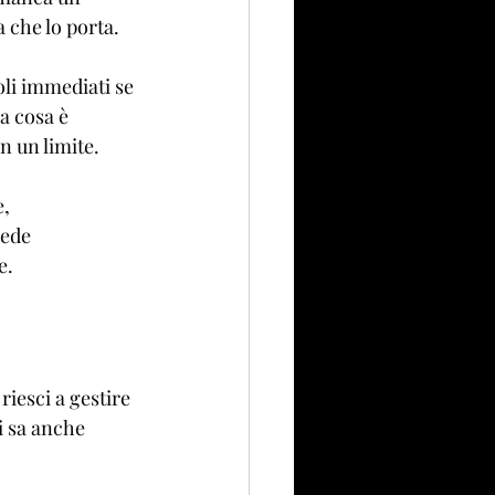
 che lo porta.
li immediati se 
a cosa è 
n un limite.
, 
iede 
e.
iesci a gestire 
i sa anche 