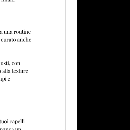
a una routine 
o curato anche 
usti, con 
 alla texture 
mpi e 
uoi capelli 
 manca un 