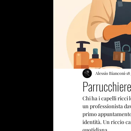
Alessio Bianconi
18
Parrucchiere 
Chi ha i capelli ricc
un professionista dav
primo appuntamento. 
identità. Un riccio ca
quotidiana.