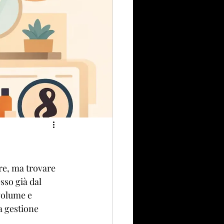
re, ma trovare 
sso già dal 
volume e 
a gestione 