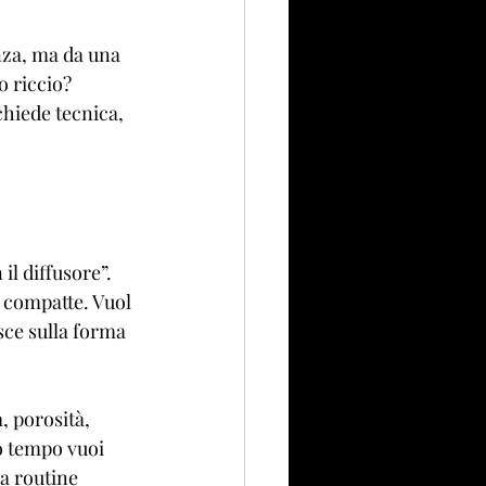
nza, ma da una 
 riccio? 
hiede tecnica, 
l diffusore”. 
ù compatte. Vuol 
sce sulla forma 
 porosità, 
to tempo vuoi 
a routine 