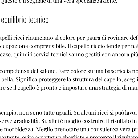
. Questo è il segnale di una vera specializzazione.
 equilibrio tecnico
elli ricci rinunciano al colore per paura di rovinare def
occupazione comprensibile. Il capello riccio tende per na
ezze, quindi i servizi tecnici vanno gestiti con ancora pi
 competenza del salone. Fare colore su una base riccia no
bella. Significa proteggere la struttura del capello, scegli
are se il capello è pronto e impostare una strategia di m
sempio, non sono tutte uguali. Su alcuni ricci si può lavo
rve gradualità. Su altri è meglio costruire il risultato in
à e morbidezza. Meglio prenotare una consulenza vera pr
ante: evita aspettative sbagliate e protegge il risultato 