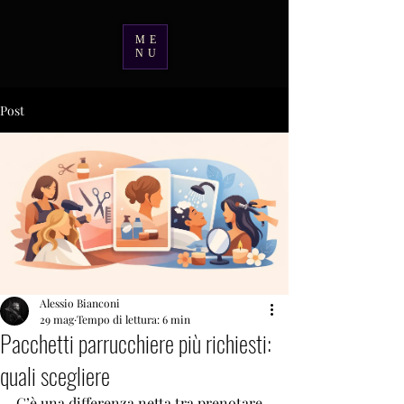
ME
NU
Post
Alessio Bianconi
29 mag
Tempo di lettura: 6 min
Pacchetti parrucchiere più richiesti:
quali scegliere
C’è una differenza netta tra prenotare 