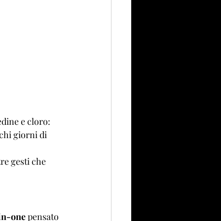
edine e cloro: 
hi giorni di 
re gesti che 
-in-one
 pensato 