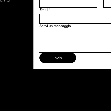
lo, PG
Email
*
Scrivi un messaggio
Invia