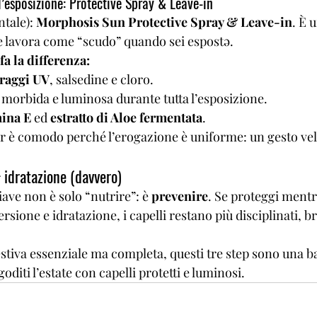

l’esposizione: Protective Spray & Leave-in
tale): 
Morphosis Sun Protective Spray & Leave-in
. È 
e lavora come “scudo” quando sei espostə.
fa la differenza:
raggi UV
, salsedine e cloro.
 morbida e luminosa durante tutta l’esposizione.
ina E
 ed 
estratto di Aloe fermentata
.
er è comodo perché l’erogazione è uniforme: un gesto vel
+ idratazione (davvero)
iave non è solo “nutrire”: è 
prevenire
. Se proteggi mentre
rsione e idratazione, i capelli restano più disciplinati, bril
stiva essenziale ma completa, questi tre step sono una ba
 goditi l’estate con capelli protetti e luminosi.