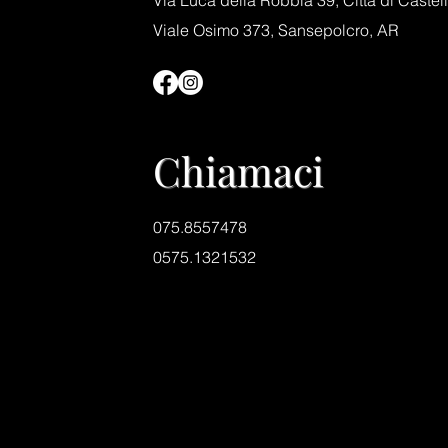
Via Luca della Robbia 39, Città di Castel
Viale Osimo 373, Sansepolcro, AR
Chiamaci
075.8557478
0575.1321532