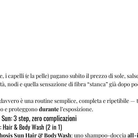
, i capelli (e la pelle) pagano subito il prezzo di sole, sals
tà, nodi e quella sensazione di fibra “stanca” già dopo poc
avvero è una routine semplice, completa e ripetibile — t
no e proteggono 
durante
 l’esposizione.
 Sun: 3 step, zero complicazioni
e: Hair & Body Wash (2 in 1)
osis Sun Hair & Body Wash
: uno shampoo-doccia 
all