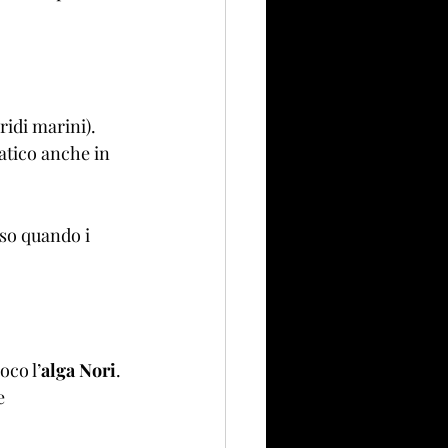
ridi marini).
atico anche in 
uso quando i 
oco l’
alga Nori
.
e 