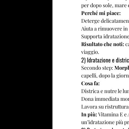
per dopo sole, mare e
Perché mi piace:
Deterge delicatamen
Aiuta a rimuovere in
Supporta idratazione 
Risultato che noti:
 c
viaggio.
2) Idratazione e distri
Secondo step: 
Morph
capelli, dopo la gior
Cosa fa:
Districa e nutre le l
Dona immediata morb
Lavora su ristruttura
In più:
 Vitamina E e
un’idratazione più p