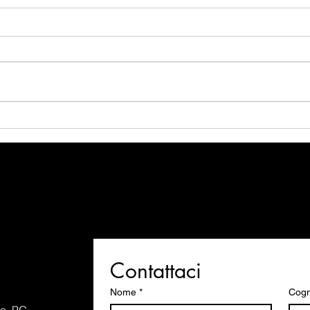
I migli
Consulenza colore prima e dopo: cosa
cambia
Contattaci
Nome
*
Cog