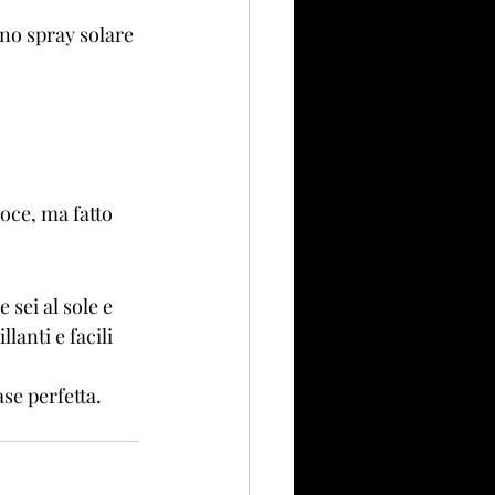
uno spray solare 
oce, ma fatto 
 sei al sole e 
lanti e facili 
se perfetta.