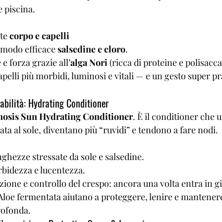
 piscina.
te 
corpo e capelli
 modo efficace 
salsedine e cloro
.
e forza grazie all’
alga Nori
 (ricca di proteine e polisacca
apelli più morbidi, luminosi e vitali — e un gesto super pr
cabilità: Hydrating Conditioner
osis Sun Hydrating Conditioner
. È il conditioner che 
nata al sole, diventano più “ruvidi” e tendono a fare nodi.
unghezze stressate da sole e salsedine.
idezza e lucentezza.
zione e controllo del crespo: ancora una volta entra in gi
 Aloe fermentata aiutano a proteggere, lenire e mantener
rofonda.