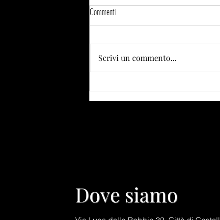
Commenti
Scrivi un commento...
Colore pieno vs schiariture: quale
scegliere?
Dove siamo