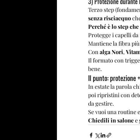
3) Protezione durante 
Terzo step (fondamen
senza risciacquo
 ch
Perché è lo step che 
Protegge i capelli da 
Mantiene la fibra più
Con 
alga Nori
, 
Vitam
Il formato con trigg
bene.
Il punto: protezione 
In estate la parola ch
poi ripristini con dete
da gestire.
Se vuoi una routine e
Chiedili in salone
 e