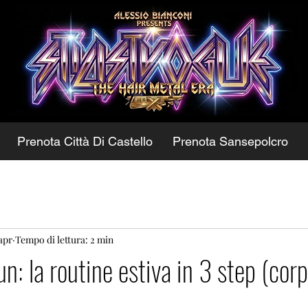
Prenota Città Di Castello
Prenota Sansepolcro
 apr
Tempo di lettura: 2 min
n: la routine estiva in 3 step (corp