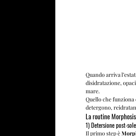
Quando arriva l’estate
disidratazione, opaci
mare.
Quello che funziona d
detergono, reidrata
La routine Morphosis
1) Detersione post-sol
Il primo step è 
Morph