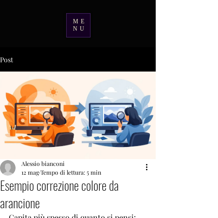
ME
NU
Post
Alessio bianconi
12 mag
Tempo di lettura: 5 min
Esempio correzione colore da
arancione
Capita più spesso di quanto si pensi: 