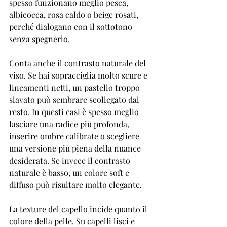
spesso funzionano meglio pesca, 
albicocca, rosa caldo o beige rosati, 
perché dialogano con il sottotono 
senza spegnerlo.
Conta anche il contrasto naturale del 
viso. Se hai sopracciglia molto scure e 
lineamenti netti, un pastello troppo 
slavato può sembrare scollegato dal 
resto. In questi casi è spesso meglio 
lasciare una radice più profonda, 
inserire ombre calibrate o scegliere 
una versione più piena della nuance 
desiderata. Se invece il contrasto 
naturale è basso, un colore soft e 
diffuso può risultare molto elegante.
La texture del capello incide quanto il 
colore della pelle. Su capelli lisci e 