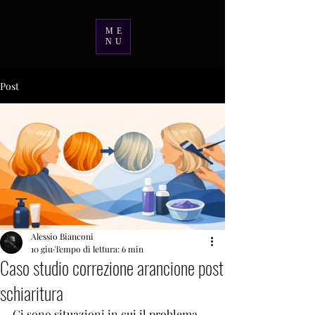
ME
NU
Post
Alessio Bianconi
10 giu
Tempo di lettura: 6 min
Caso studio correzione arancione post
schiaritura
Ci sono situazioni in cui il problema 