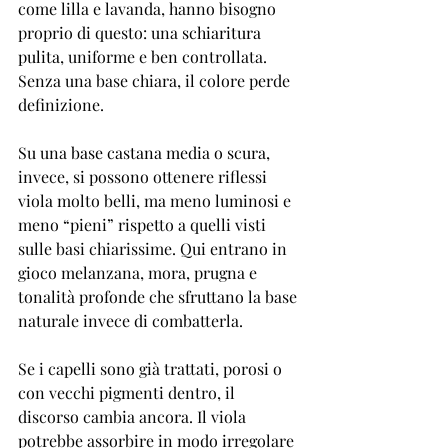
come lilla e lavanda, hanno bisogno 
proprio di questo: una 
schiaritura 
pulita
, uniforme e ben controllata. 
Senza una base chiara, il colore perde 
definizione.
Su una 
base castana media o scura
, 
invece, si possono ottenere riflessi 
viola molto belli, ma meno luminosi e 
meno “pieni” rispetto a quelli visti 
sulle basi chiarissime. Qui entrano in 
gioco melanzana, mora, prugna e 
tonalità profonde che sfruttano la base 
naturale invece di combatterla.
Se i capelli sono già trattati, porosi o 
con vecchi pigmenti dentro, il 
discorso cambia ancora. Il viola 
potrebbe assorbire in modo irregolare 