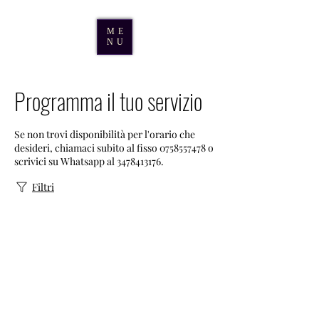
ME
NU
Programma il tuo servizio
Se non trovi disponibilità per l'orario che
desideri, chiamaci subito al fisso 0758557478 o
scrivici su Whatsapp al 3478413176.
Filtri